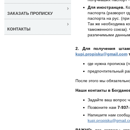
Для иностранцев.
Ко
паспорта (разворот г
ЗАКАЗАТЬ ПРОПИСКУ
паспорта на рус. (при
Так же необходима к
КОНТАКТЫ
таможенного союза). 
различимыми данным
2. Для получения штам
kupi.propisku@gmail.com
т
где нужна прописка (г
предпочтительный рай
После этого мы обязательно
Наши контакты в Богдано
Задайте ваш вопрос 
Позвоните нам
7-937
Напишите нам сообще
kupi.propisku@gmail.
ВАЖНО:
все запросы свя