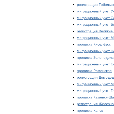
регистрация Тобольск
миграционный учет У
миграционный учет С
миграционный учет Б
регистрация Великие 
миграционный учет М
прописка Киселёвск
миграционный учет Н
прописка Зеленодоль
миграционный учет С
прописка Раменское
регистрация Домодед
миграционный учет М
миграционный учет Г
прописка Каменск-Ша
регистрация Железно
прописка Канск