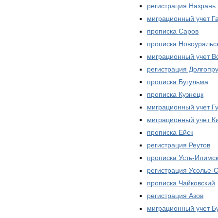
регистрация Назрань
миграционный учет Г
прописка Саров
прописка Новоуральс
миграционный учет В
регистрация Долгопр
прописка Бугульма
прописка Кузнецк
миграционный учет Г
миграционный учет 
прописка Ейск
регистрация Реутов
прописка Усть-Илимс
регистрация Усолье-
прописка Чайковский
регистрация Азов
миграционный учет Б