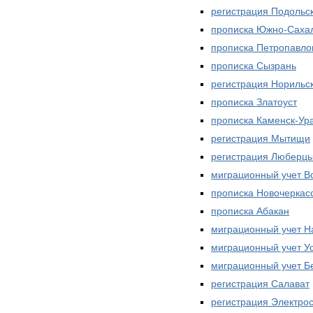
регистрация Подольс
прописка Южно-Саха
прописка Петропавло
прописка Сызрань
регистрация Норильс
прописка Златоуст
прописка Каменск-Ур
регистрация Мытищи
регистрация Люберц
миграционный учет В
прописка Новочеркас
прописка Абакан
миграционный учет Н
миграционный учет У
миграционный учет Б
регистрация Салават
регистрация Электро