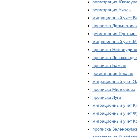
регистрация Южноура
регистрация Учалы
миграционный учет В
прописка Дальнегорс
регистрация Протвин
миграционный учет 
прописка Нижнеудинс
прописка Лесозаводс
прописка Баксан
регистрация Беслан
миграционный учет Я
прописка Миллерово
прописка Луга
миграционный учет К
миграционный учет 
миграционный учет К
прописка Зеленокумс
регистрация Кулебак