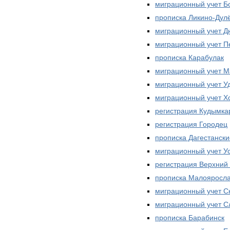
миграционный учет Б
прописка Ликино-Дул
миграционный учет 
миграционный учет П
прописка Карабулак
миграционный учет М
миграционный учет У
миграционный учет Х
регистрация Кудымка
регистрация Городец
прописка Дагестански
миграционный учет Ус
регистрация Верхний
прописка Малояросл
миграционный учет С
миграционный учет С
прописка Барабинск