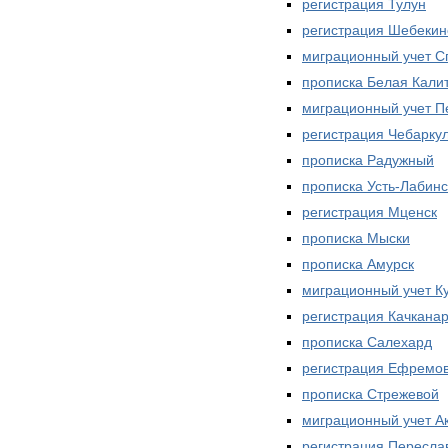
регистрация Тулун
регистрация Шебекин
миграционный учет С
прописка Белая Кали
миграционный учет П
регистрация Чебарку
прописка Радужный
прописка Усть-Лабинс
регистрация Мценск
прописка Мыски
прописка Амурск
миграционный учет К
регистрация Качкана
прописка Салехард
регистрация Ефремо
прописка Стрежевой
миграционный учет А
регистрация Пересла