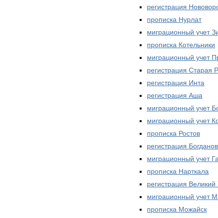
регистрация Нововор
прописка Нурлат
миграционный учет З
прописка Котельники
миграционный учет П
регистрация Старая 
регистрация Инта
регистрация Аша
миграционный учет Б
миграционный учет К
прописка Ростов
регистрация Богдано
миграционный учет Г
прописка Нарткала
регистрация Великий 
миграционный учет М
прописка Можайск