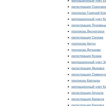
миграционный учет Е
регистрация Сорочин
прописка Горячий Кл
миграционный учет К
регистрация Луховиц
прописка Десногорск
регистрация Сегежа
прописка Аргун
прописка Дятьково
регистрация Кохма
миграционный учет З
регистрация Дедовск
регистрация Североу
прописка Карталы
миграционный учет К
регистрация Алушта
регистрация Карасук
регистрация Кировск