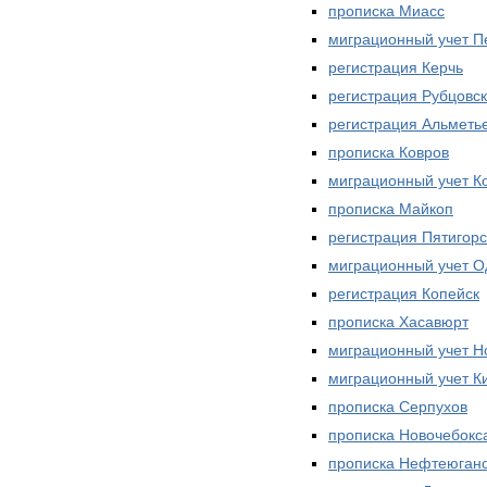
прописка Миасс
миграционный учет П
регистрация Керчь
регистрация Рубцовск
регистрация Альметь
прописка Ковров
миграционный учет К
прописка Майкоп
регистрация Пятигорс
миграционный учет О
регистрация Копейск
прописка Хасавюрт
миграционный учет Н
миграционный учет К
прописка Серпухов
прописка Новочебокс
прописка Нефтеюган