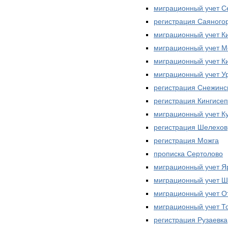
миграционный учет С
регистрация Саяного
миграционный учет 
миграционный учет М
миграционный учет К
миграционный учет У
регистрация Снежинс
регистрация Кингисе
миграционный учет К
регистрация Шелехов
регистрация Можга
прописка Сертолово
миграционный учет Я
миграционный учет 
миграционный учет 
миграционный учет Т
регистрация Рузаевка