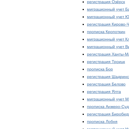
регистрация Озёрск
миграционный учет Б
миграционный учет Ю
регистрация Кирово-
прописка Кропоткин
миграционный учет К
миграционный учет В
регистрация Ханты-М
регистрация Троицк
прописка Бор
регистрация Шадринс
регистрация Белово
регистрация Ялта
миграционный учет 
прописка Анжеро-Суд
регистрация Биробид
прописка Лобня
миграционный учет Н