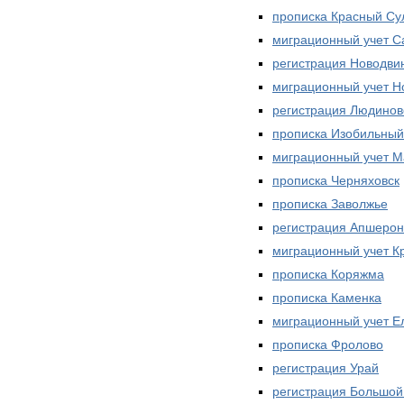
прописка Красный Су
миграционный учет С
регистрация Новодви
миграционный учет Н
регистрация Людинов
прописка Изобильный
миграционный учет М
прописка Черняховск
прописка Заволжье
регистрация Апшерон
миграционный учет К
прописка Коряжма
прописка Каменка
миграционный учет Е
прописка Фролово
регистрация Урай
регистрация Большой