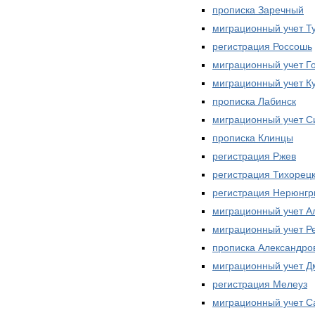
прописка Заречный
миграционный учет Т
регистрация Россошь
миграционный учет Г
миграционный учет К
прописка Лабинск
миграционный учет С
прописка Клинцы
регистрация Ржев
регистрация Тихорец
регистрация Нерюнгр
миграционный учет А
миграционный учет Р
прописка Александро
миграционный учет Д
регистрация Мелеуз
миграционный учет С