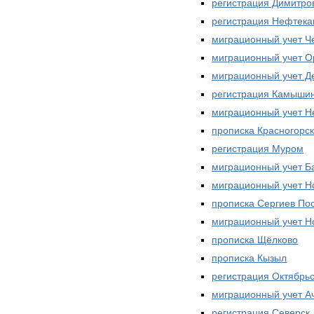
регистрация Димитро
регистрация Нефтека
миграционный учет Ч
миграционный учет О
миграционный учет Д
регистрация Камыши
миграционный учет Н
прописка Красногорск
регистрация Муром
миграционный учет Б
миграционный учет Н
прописка Сергиев По
миграционный учет Н
прописка Щёлково
прописка Кызыл
регистрация Октябрь
миграционный учет А
регистрация Северск