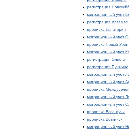
регистрация Новокуй
миграционный учет Е
регистрация Арзамас
прописка Евпатория
миграционный учет О
прописка Новый Урен
миграционный учет К
регистрация Элиста
регистрация Пушкино
миграционный учет Ж
миграционный учет А
прописка Междуречен
миграционный учет Л
миграционный учет С
прописка Ессентуки
прописка Воткинск
миграционный учет Н