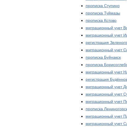
прописка Ступино
прописка Туймазы
прописка Кстово
миграционный учет В
миграционный учет 
регистрация Зеленог
миграционный учет С
прописка Буйнакск
прописка Борисоглеб
миграционный учет Н
регистрация Будённо
миграционный учет Д
миграционный учет С
миграционный учет П
прописка Лениногорс
миграционный учет П
миграционный учет С