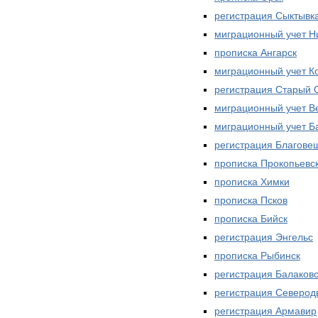
регистрация Сыктывк
миграционный учет Н
прописка Ангарск
миграционный учет К
регистрация Старый 
миграционный учет В
миграционный учет 
регистрация Благове
прописка Прокопьевс
прописка Химки
прописка Псков
прописка Бийск
регистрация Энгельс
прописка Рыбинск
регистрация Балаков
регистрация Северод
регистрация Армавир