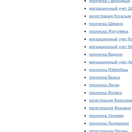
прописка Свободный
миграционный учет Ш
регистрация Когалым
прописка Щёкино
прописка Жигулёвск
миграционный учет К
миграционный учет В
прописка Видное
миграционный учет А
прописка Избербаш
прописка Выкса
прописка Лиски
прописка Волжск
регистрация Краснок
регистрация Фрязино
прописка Узловая
прописка Лыткарино
регистрация Нягань