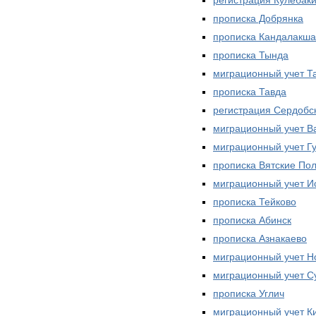
прописка Добрянка
прописка Кандалакша
прописка Тында
миграционный учет Т
прописка Тавда
регистрация Сердобс
миграционный учет В
миграционный учет Г
прописка Вятские По
миграционный учет И
прописка Тейково
прописка Абинск
прописка Азнакаево
миграционный учет Н
миграционный учет С
прописка Углич
миграционный учет К