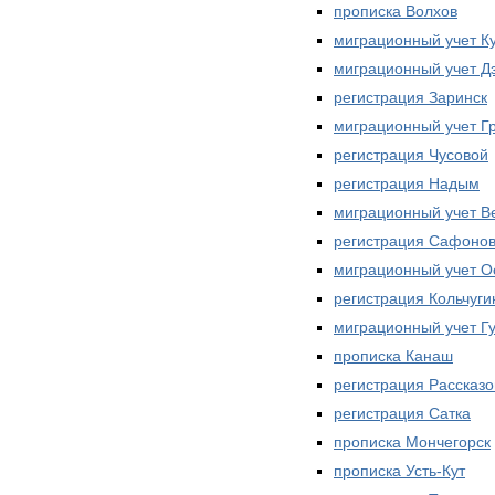
прописка Волхов
миграционный учет 
миграционный учет Д
регистрация Заринск
миграционный учет Г
регистрация Чусовой
регистрация Надым
миграционный учет В
регистрация Сафоно
миграционный учет О
регистрация Кольчуги
миграционный учет Г
прописка Канаш
регистрация Рассказо
регистрация Сатка
прописка Мончегорск
прописка Усть-Кут