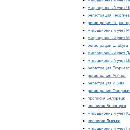
миграционный учет Ч
регистрация Георгиев
регистрация Черного
миграционный учет М
миграционный учет М
регистрация Елабуга
миграционный учет Д
миграционный учет В
регистрация Егорьевс
регистрация Асбест
регистрация Ишим
регистрация Феодоси
прописка Белорецк
прописка Белогорск
миграционный учет К
прописка Лысьва
миграционный учет Г