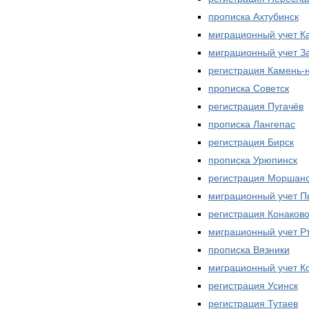
прописка Ахтубинск
миграционный учет К
миграционный учет З
регистрация Камень-
прописка Советск
регистрация Пугачёв
прописка Лангепас
регистрация Бирск
прописка Урюпинск
регистрация Моршан
миграционный учет П
регистрация Конаков
миграционный учет Р
прописка Вязники
миграционный учет К
регистрация Усинск
регистрация Тутаев