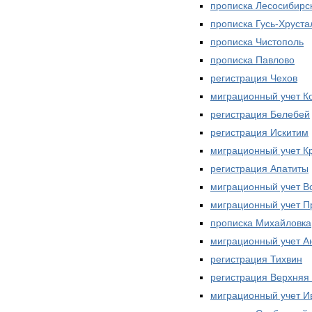
прописка Лесосибирс
прописка Гусь-Хруст
прописка Чистополь
прописка Павлово
регистрация Чехов
миграционный учет К
регистрация Белебей
регистрация Искитим
миграционный учет К
регистрация Апатиты
миграционный учет В
миграционный учет 
прописка Михайловка
миграционный учет А
регистрация Тихвин
регистрация Верхня
миграционный учет И