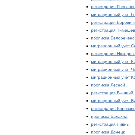
регистрация Рославл
миграционный учет Г
регистрация Борович
регистрация Тимашёв
прописка Белореченс
миграционный учет С
регистрация Назаров
миграционный учет К
миграционный учет Ч
миграционный учет К
прописка Лесной
регистрация Вышний 
миграционный учет Б
регистрация Берёзов
прописка Балахна
регистрация Ливны
прописка Донецк