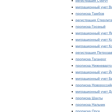
регистрация Сургут
миграционный учет В
прописка Тамбов
регистрация Стерлит
прописка Грозный
миграционный учет Як
миграционный учет К
миграционный учет К
регистрация Петроза
прописка Таганрог
прописка Нижневарто
миграционный учет 
миграционный учет Б
прописка Новороссий
миграционный учет Д
прописка Шахты
прописка Нальчик
прописка Орск